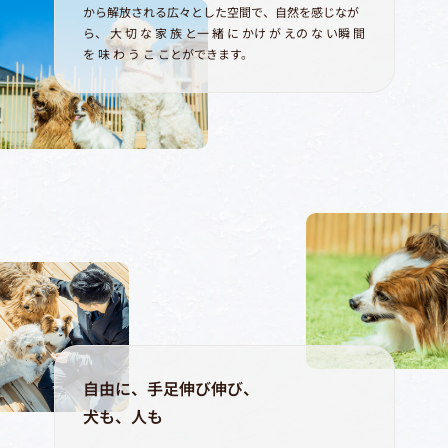
から解放される広々とした空間で、自然を感じなが
ら、 大 切 な 家 族 と一 緒 に かけ が えの な い瞬 間
を 味 わ う こ ことができます。
自由に、手足伸び伸び、
犬も、人も