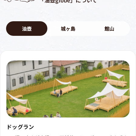
「油壺globe」について
油壺
城ヶ島
館山
ドッグラン